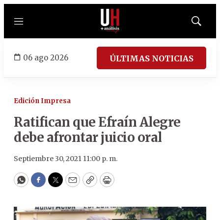
Menú
Mostrar
búsqued
06 ago 2026
ÚLTIMAS NOTICIAS
Edición Impresa
Ratifican que Efraín Alegre
debe afrontar juicio oral
Septiembre 30, 2021 11:00 p. m.
WhatsApp
Facebook
Twitter
Email
Copy
Print