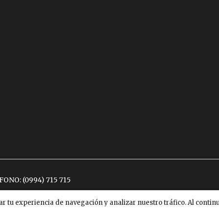
ÉFONO:
(0994) 715 715
ar tu experiencia de navegación y analizar nuestro tráfico. Al conti