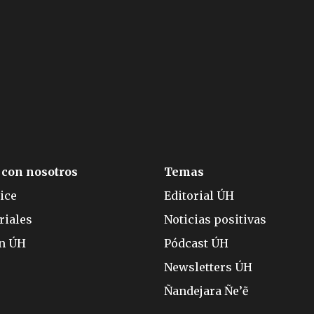
 con nosotros
Temas
ice
Editorial ÚH
riales
Noticias positivas
ón ÚH
Pódcast ÚH
Newsletters ÚH
Ñandejara Ñe’ẽ