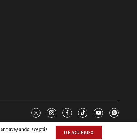
twitter
instagram
facebook
tiktok
youtube
spotify
nuar navegando, aceptás
DE ACUERDO