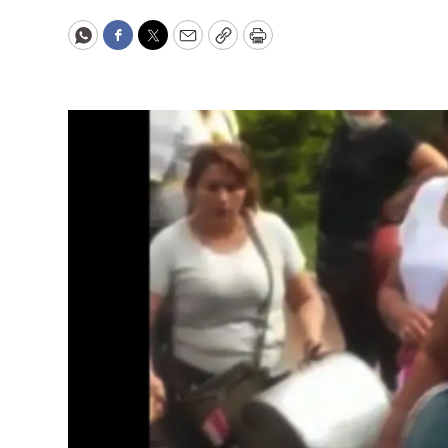
WhatsApp
Facebook
Twitter
Email
Copy
Print