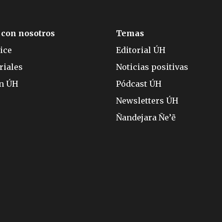
 con nosotros
Temas
ice
Editorial ÚH
riales
Noticias positivas
ón ÚH
Pódcast ÚH
Newsletters ÚH
Ñandejara Ñe’ẽ