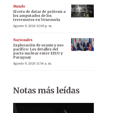
Mundo
El reto de dotar de prótesis a
los amputados de los
terremotos en Venezuela
Agosto 9, 2026 12:00 p. m.
Nacionales
Exploración de uranio y uso
pacífico: Los detalles del
pacto nuclear entre EEUU y
Paraguay
Agosto 9, 2026 11:56 a. m.
Notas más leídas
Presupuesto 2022. La SNC sufriría un recorte del 7,8%.