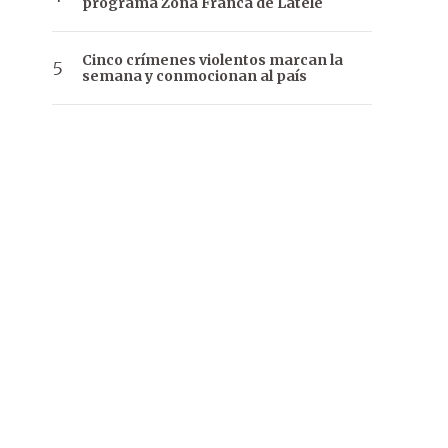
programa Zona Franca de Latele
Cinco crímenes violentos marcan la
semana y conmocionan al país