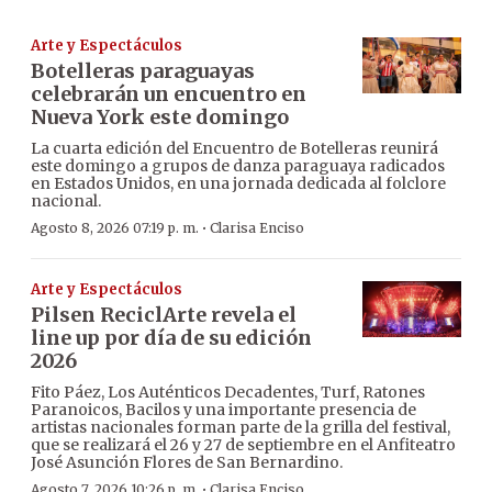
Arte y Espectáculos
Botelleras paraguayas
celebrarán un encuentro en
Nueva York este domingo
La cuarta edición del Encuentro de Botelleras reunirá
este domingo a grupos de danza paraguaya radicados
en Estados Unidos, en una jornada dedicada al folclore
nacional.
·
Agosto 8, 2026 07:19 p. m.
Clarisa Enciso
Arte y Espectáculos
Pilsen ReciclArte revela el
line up por día de su edición
2026
Fito Páez, Los Auténticos Decadentes, Turf, Ratones
Paranoicos, Bacilos y una importante presencia de
artistas nacionales forman parte de la grilla del festival,
que se realizará el 26 y 27 de septiembre en el Anfiteatro
José Asunción Flores de San Bernardino.
·
Agosto 7, 2026 10:26 p. m.
Clarisa Enciso