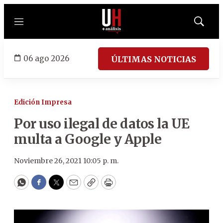
Menú
Mostrar
búsqued
06 ago 2026
ÚLTIMAS NOTICIAS
Edición Impresa
Por uso ilegal de datos la UE
multa a Google y Apple
Noviembre 26, 2021 10:05 p. m.
WhatsApp
Facebook
Twitter
Email
Copy
Print