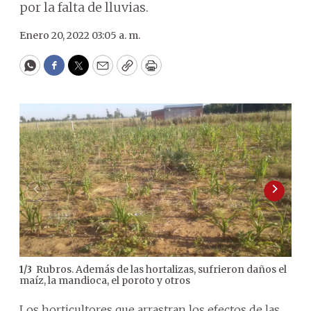
por la falta de lluvias.
Enero 20, 2022 03:05 a. m.
WhatsApp
Facebook
Twitter
Email
Copy
Print
Rubros. Además de las hortalizas, sufrieron daños el
1
/
3
2
/
3
maíz, la mandioca, el poroto y otros
Los horticultores que arrastran los efectos de las