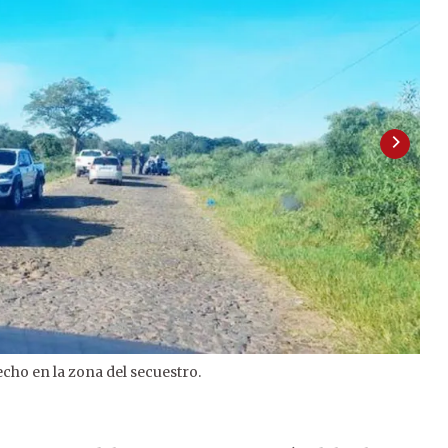
hecho en la zona del secuestro.
2
/
2