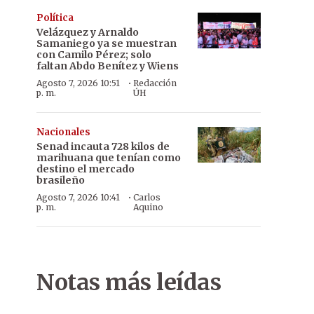
Política
Velázquez y Arnaldo
Samaniego ya se muestran
con Camilo Pérez; solo
faltan Abdo Benítez y Wiens
·
Agosto 7, 2026 10:51
Redacción
p. m.
ÚH
Nacionales
Senad incauta 728 kilos de
marihuana que tenían como
destino el mercado
brasileño
·
Agosto 7, 2026 10:41
Carlos
p. m.
Aquino
Investigación. Fiscales hablan con los pobladores. .
Notas más leídas