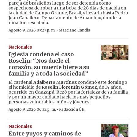
pareja de brasileños luego de ser detenida como
sospechosa de robar a una beba de 28 días de nacida en
la ciudad de Campo Grande, Brasil, y llevarla hasta Pedro
Juan Caballero, Departamento de Amambay, donde la
niña fue rescatada.
·
Agosto 9, 2026 07:27 p. m.
Marciano Candia
Nacionales
Iglesia condena el caso
Roselín: “Nos duele el
corazón, su muerte hiere a su
familia y a toda la sociedad”
El cardenal
Adalberto Martínez
condenó este domingo
el homicidio de
Roselín Florentín Gómez
, de 14 años,
ocurrido en
Caazapá
. Rezó por la fortaleza de su familia
y por un mayor cuidado hacia los más pequeños,
personas vulnerables, niños y jóvenes.
·
Agosto 9, 2026 06:32 p. m.
Redacción ÚH
Nacionales
Entre yuyos y caminos de