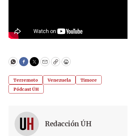
WhatsApp
Facebook
Twitter
Email
Copy
Print
Terremoto
Venezuela
Timore
Pódcast ÚH
Redacción ÚH