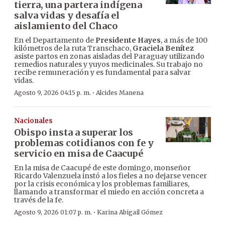
tierra, una partera indígena
salva vidas y desafía el
aislamiento del Chaco
En el Departamento de
Presidente Hayes
, a más de 100
kilómetros de la ruta Transchaco,
Graciela Benítez
asiste partos en zonas aisladas del Paraguay utilizando
remedios naturales y yuyos medicinales. Su trabajo no
recibe remuneración y es fundamental para salvar
vidas.
·
Agosto 9, 2026 04:15 p. m.
Alcides Manena
Nacionales
Obispo insta a superar los
problemas cotidianos con fe y
servicio en misa de Caacupé
En la misa de Caacupé de este domingo, monseñor
Ricardo Valenzuela instó a los fieles a no dejarse vencer
por la crisis económica y los problemas familiares,
llamando a transformar el miedo en acción concreta a
través de la fe.
·
Agosto 9, 2026 01:07 p. m.
Karina Abigail Gómez