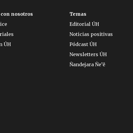
 con nosotros
Temas
ice
Editorial ÚH
riales
Noticias positivas
ón ÚH
Pódcast ÚH
Newsletters ÚH
Ñandejara Ñe’ẽ