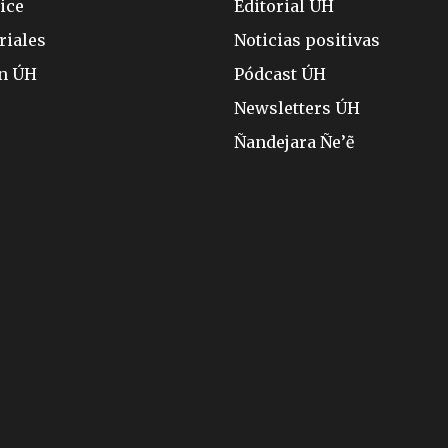
ice
Editorial ÚH
riales
Noticias positivas
ón ÚH
Pódcast ÚH
Newsletters ÚH
Ñandejara Ñe’ẽ