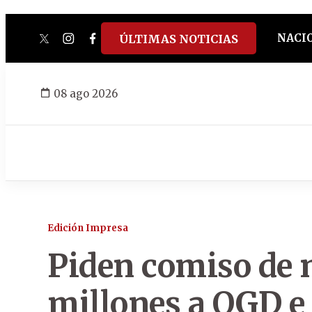
NACI
ÚLTIMAS NOTICIAS
twitter
instagram
facebook
tiktok
youtube
spotify
08 ago 2026
Edición Impresa
Piden comiso de 
millones a OGD e 