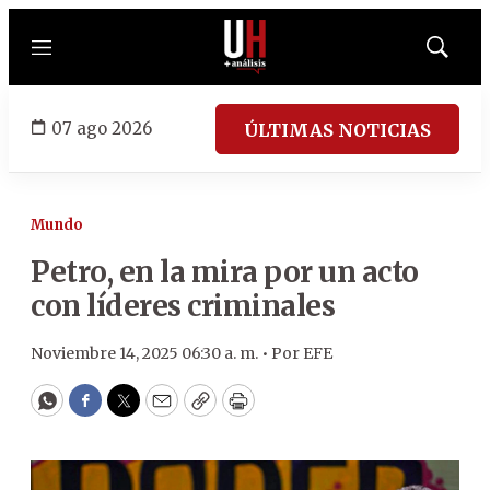
Menú
Mostrar
búsqued
07 ago 2026
ÚLTIMAS NOTICIAS
Mundo
Petro, en la mira por un acto
con líderes criminales
Noviembre 14, 2025 06:30 a. m. •
Por
EFE
WhatsApp
Facebook
Twitter
Email
Copy
Print