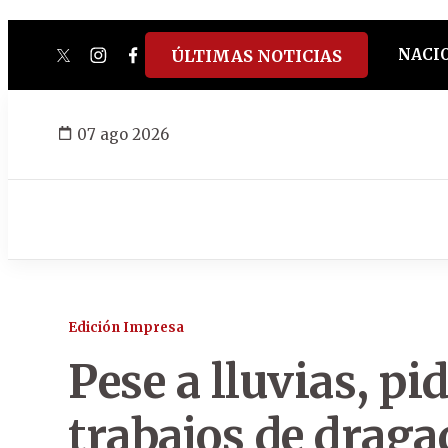
NACI
ÚLTIMAS NOTICIAS
twitter
instagram
facebook
tiktok
youtube
spotify
07 ago 2026
Edición Impresa
Pese a lluvias, pi
trabajos de draga