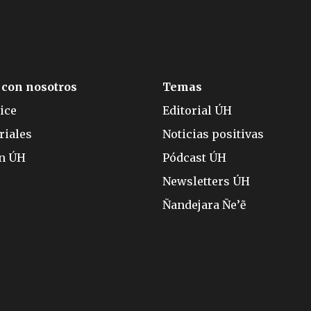
 con nosotros
Temas
ice
Editorial ÚH
riales
Noticias positivas
ón ÚH
Pódcast ÚH
Newsletters ÚH
Ñandejara Ñe’ẽ