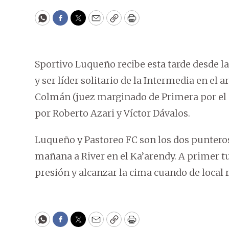
WhatsApp
Facebook
Twitter
Email
Copy
Print
Sportivo Luqueño recibe esta tarde desde la
y ser líder solitario de la Intermedia en el 
Colmán (juez marginado de Primera por el p
por Roberto Azari y Víctor Dávalos.
Luqueño y Pastoreo FC son los dos punteros
mañana a River en el Ka’arendy. A primer t
presión y alcanzar la cima cuando de local rec
WhatsApp
Facebook
Twitter
Email
Copy
Print