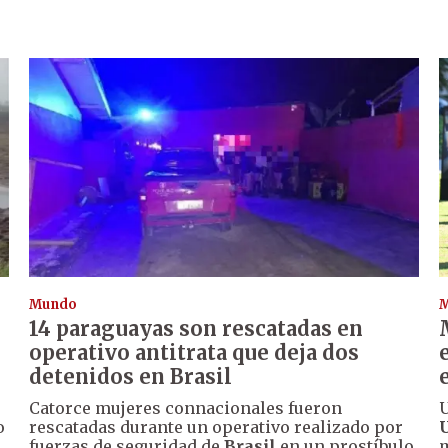
Mundo
14 paraguayas son rescatadas en
operativo antitrata que deja dos
detenidos en Brasil
Catorce mujeres connacionales fueron
U
o
rescatadas durante un operativo realizado por
fuerzas de seguridad de
Brasil
en un prostíbulo
m