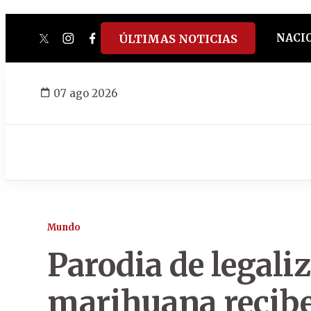
NACI
ÚLTIMAS NOTICIAS
twitter
instagram
facebook
tiktok
youtube
spotify
07 ago 2026
Mundo
Parodia de legaliz
marihuana recibe 