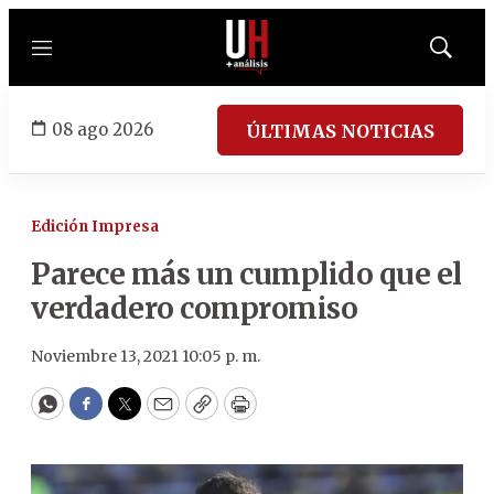
Menú
Mostrar
búsqued
08 ago 2026
ÚLTIMAS NOTICIAS
Edición Impresa
Parece más un cumplido que el
verdadero compromiso
Noviembre 13, 2021 10:05 p. m.
WhatsApp
Facebook
Twitter
Email
Copy
Print