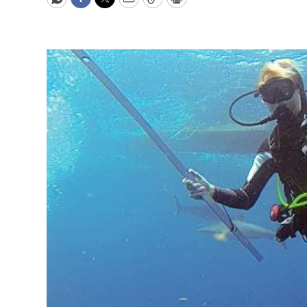
WhatsApp
Facebook
Twitter
Email
Copy
Print