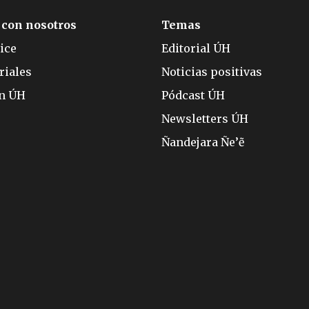
 con nosotros
Temas
ice
Editorial ÚH
riales
Noticias positivas
ón ÚH
Pódcast ÚH
Newsletters ÚH
Ñandejara Ñe’ẽ