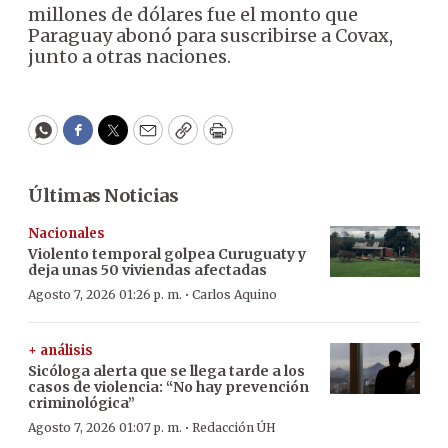
millones de dólares fue el monto que
Paraguay abonó para suscribirse a Covax,
junto a otras naciones.
WhatsApp
Facebook
Twitter
Email
Copy
Print
Últimas Noticias
Nacionales
Violento temporal golpea Curuguaty y
deja unas 50 viviendas afectadas
·
Agosto 7, 2026 01:26 p. m.
Carlos Aquino
+ análisis
Sicóloga alerta que se llega tarde a los
casos de violencia: “No hay prevención
criminológica”
·
Agosto 7, 2026 01:07 p. m.
Redacción ÚH