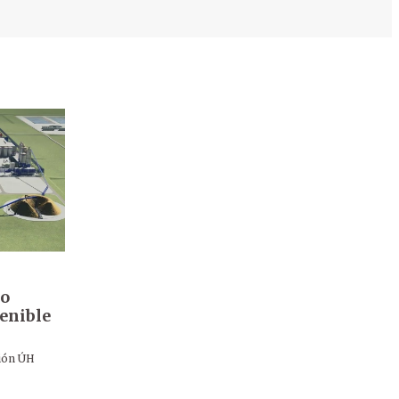
lo
tenible
ión ÚH