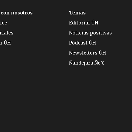
 con nosotros
Temas
ice
Editorial ÚH
riales
Noticias positivas
ón ÚH
Pódcast ÚH
Newsletters ÚH
Ñandejara Ñe’ẽ