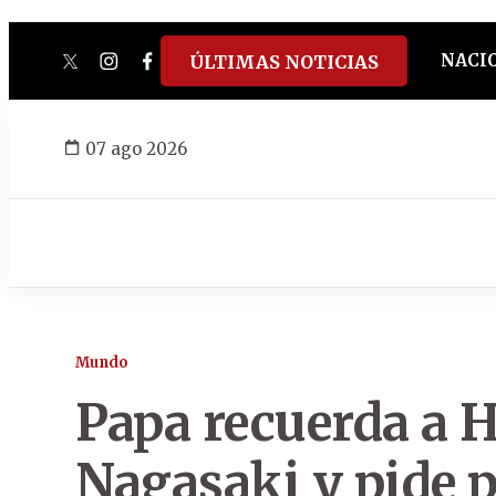
NACI
ÚLTIMAS NOTICIAS
twitter
instagram
facebook
tiktok
youtube
spotify
07 ago 2026
Mundo
Papa recuerda a 
Nagasaki y pide 