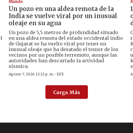
Mundo
Un pozo en una aldea remota de la
India se vuelve viral por un inusual
oleaje en su agua
Un pozo de 5,5 metros de profundidad situado
C
l
en una aldea remota del estado occidental indio
r
de Gujarat se ha vuelto viral por tener un
f
inusual oleaje que ha desatado el temor de los
c
vecinos por un posible terremoto, aunque las
u
autoridades han descartado la actividad
k
sísmica.
n
·
Agosto 7, 2026 12:22 p. m.
EFE
A
Carga Más