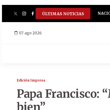
NACI
ÚLTIMAS NOTICIAS
twitter
instagram
facebook
tiktok
youtube
spotify
07 ago 2026
Edición Impresa
Papa Francisco: “
bien”