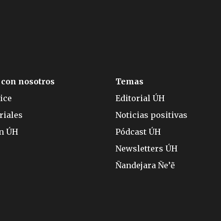
 con nosotros
Temas
ice
Editorial ÚH
riales
Noticias positivas
ón ÚH
Pódcast ÚH
Newsletters ÚH
Ñandejara Ñe’ẽ