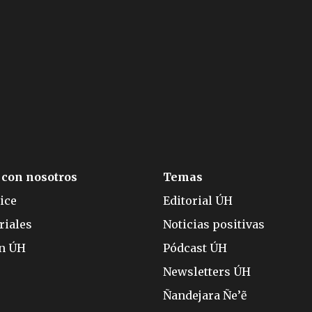
 con nosotros
Temas
ice
Editorial ÚH
riales
Noticias positivas
ón ÚH
Pódcast ÚH
Newsletters ÚH
Ñandejara Ñe’ẽ