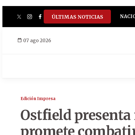
NACI
ÚLTIMAS NOTICIAS
twitter
instagram
facebook
tiktok
youtube
spotify
07 ago 2026
Edición Impresa
Ostfield presenta
promete combatir