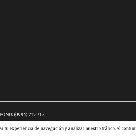
ÉFONO:
(0994) 715 715
ar tu experiencia de navegación y analizar nuestro tráfico. Al conti