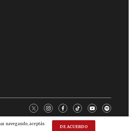
twitter
instagram
facebook
tiktok
youtube
spotify
nuar navegando, aceptás
DE ACUERDO