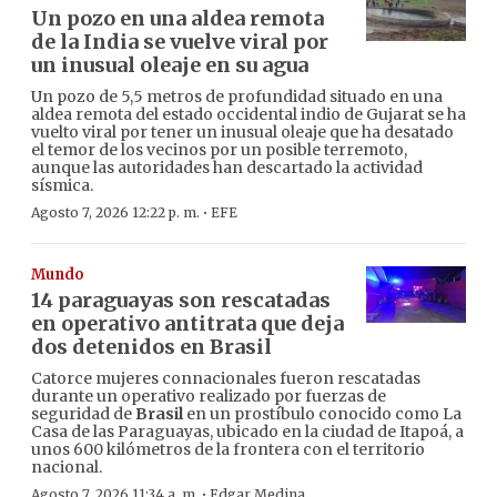
Un pozo en una aldea remota
de la India se vuelve viral por
un inusual oleaje en su agua
Un pozo de 5,5 metros de profundidad situado en una
aldea remota del estado occidental indio de Gujarat se ha
vuelto viral por tener un inusual oleaje que ha desatado
el temor de los vecinos por un posible terremoto,
aunque las autoridades han descartado la actividad
sísmica.
·
Agosto 7, 2026 12:22 p. m.
EFE
Mundo
14 paraguayas son rescatadas
en operativo antitrata que deja
dos detenidos en Brasil
Catorce mujeres connacionales fueron rescatadas
durante un operativo realizado por fuerzas de
seguridad de
Brasil
en un prostíbulo conocido como La
Casa de las Paraguayas, ubicado en la ciudad de Itapoá, a
unos 600 kilómetros de la frontera con el territorio
nacional.
·
Agosto 7, 2026 11:34 a. m.
Edgar Medina