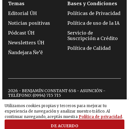
Temas
Bases y Condiciones
Editorial ÚH
Políticas de Privacidad
Noticias positivas
Política de uso de la IA
Pódcast ÚH
Servicio de
Suscripción a Crédito
Newsletters ÚH
Política de Calidad
Ñandejara Ñe’ẽ
2026 - BENJAMÍN CONSTANT 658 - ASUNCIÓN -
TELÉFONO:
(0994) 715 715
Utilizamos cookies propias y terceros para mejorar tu
experiencia de navegación y analizar nuestro tráfico. Al
twitter
instagram
facebook
tiktok
youtube
spotify
continuar navegando, aceptás nuestra
Política de privacidad
.
DE ACUERDO