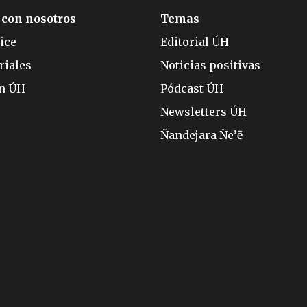
 con nosotros
Temas
ice
Editorial ÚH
riales
Noticias positivas
ón ÚH
Pódcast ÚH
Newsletters ÚH
Ñandejara Ñe’ẽ