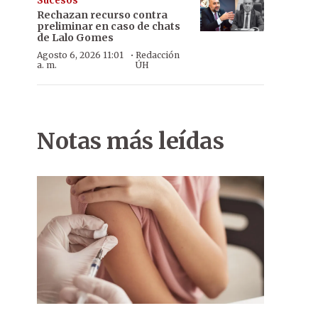
Sucesos
Rechazan recurso contra
preliminar en caso de chats
de Lalo Gomes
·
Agosto 6, 2026 11:01
Redacción
a. m.
ÚH
Fernando. En la parroquia San Francisco de Asís, la comunidad s
Notas más leídas