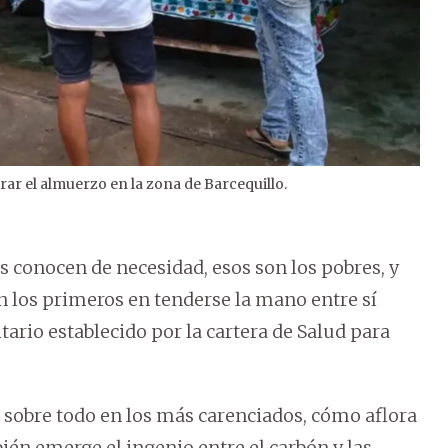
irar el almuerzo en la zona de Barcequillo.
2
/
2
es conocen de necesidad, esos son los pobres, y
son los primeros en tenderse la mano entre sí
itario establecido por la cartera de Salud para
, sobre todo en los más carenciados, cómo aflora
bién emerge el ingenio entre el carbón y las