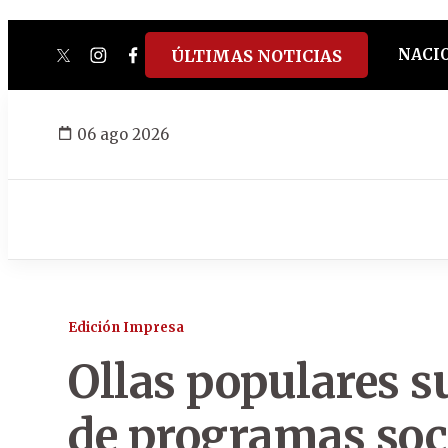
NACI
ÚLTIMAS NOTICIAS
twitter
instagram
facebook
tiktok
youtube
spotify
06 ago 2026
Edición Impresa
Ollas populares s
de programas soc