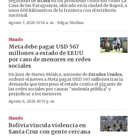
seguridad de
Brasil
en un prostíbulo conocido como La
Casa de las Paraguayas, ubicado en la ciudad de Itapoá, a
unos 600 kilómetros de la frontera con el territorio
nacional.
·
Agosto 7, 2026 11:34 a. m.
Edgar Medina
Mundo
Meta debe pagar USD 567
millones a estado de EEUU
por caso de menores en redes
sociales
Un juez de Nuevo México, suroeste de
Estados Unidos
,
ordenó el jueves a Meta pagar USD 567 millones tras la
demanda que interpuso el estado contra el gigante de
las redes sociales por causar “molestia pública” y
perjudicar a los menores.
Agosto 6, 2026 10:57 p. m.
Mundo
Bolivia vincula violencia en
Santa Cruz con gente cercana