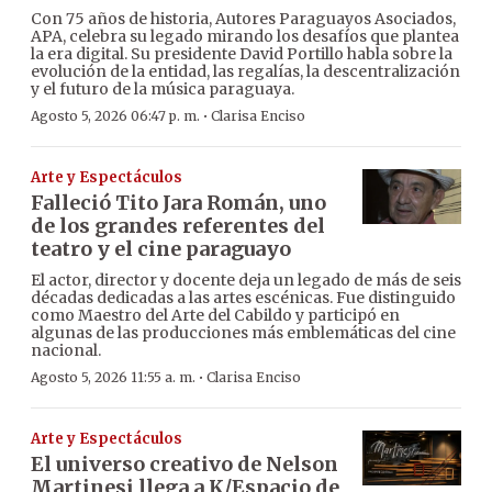
Con 75 años de historia, Autores Paraguayos Asociados,
APA, celebra su legado mirando los desafíos que plantea
la era digital. Su presidente David Portillo habla sobre la
evolución de la entidad, las regalías, la descentralización
y el futuro de la música paraguaya.
·
Agosto 5, 2026 06:47 p. m.
Clarisa Enciso
Arte y Espectáculos
Falleció Tito Jara Román, uno
de los grandes referentes del
teatro y el cine paraguayo
El actor, director y docente deja un legado de más de seis
décadas dedicadas a las artes escénicas. Fue distinguido
como Maestro del Arte del Cabildo y participó en
algunas de las producciones más emblemáticas del cine
nacional.
·
Agosto 5, 2026 11:55 a. m.
Clarisa Enciso
Arte y Espectáculos
El universo creativo de Nelson
Martinesi llega a K/Espacio de