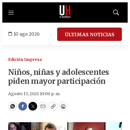
Menú
Mostrar
búsqued
10 ago 2026
ÚLTIMAS NOTICIAS
Edición Impresa
Niños, niñas y adolescentes
piden mayor participación
Agosto 13, 2021 10:00 p. m.
WhatsApp
Facebook
Twitter
Email
Copy
Print