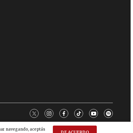
twitter
instagram
facebook
tiktok
youtube
spotify
nuar navegando, aceptás
DE ACUERDO