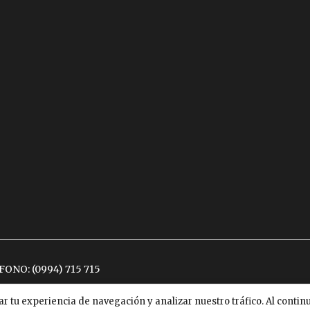
ÉFONO:
(0994) 715 715
ar tu experiencia de navegación y analizar nuestro tráfico. Al conti