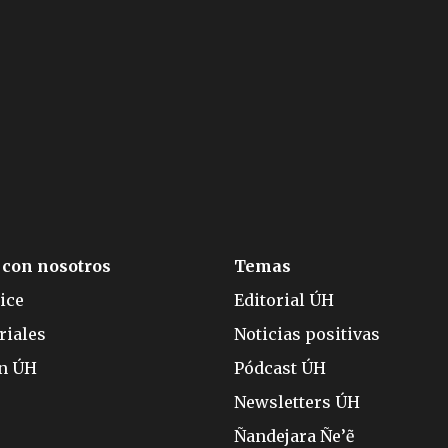
 con nosotros
Temas
ice
Editorial ÚH
riales
Noticias positivas
ón ÚH
Pódcast ÚH
Newsletters ÚH
Ñandejara Ñe’ẽ