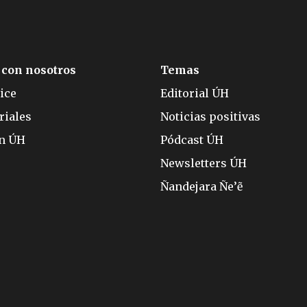
 con nosotros
Temas
ice
Editorial ÚH
riales
Noticias positivas
ón ÚH
Pódcast ÚH
Newsletters ÚH
Ñandejara Ñe’ẽ