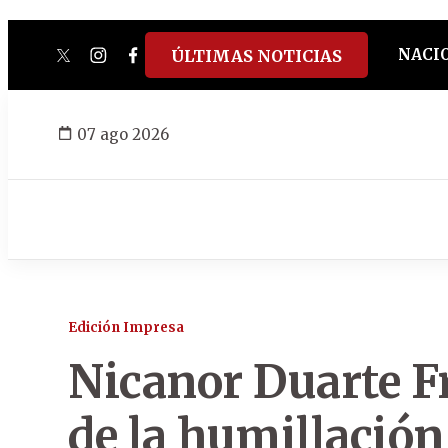
NACI
ÚLTIMAS NOTICIAS
twitter
instagram
facebook
tiktok
youtube
spotify
07 ago 2026
Edición Impresa
Nicanor Duarte Fr
de la humillació