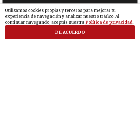
Opinión
Utilizamos cookies propias y terceros para mejorar tu
experiencia de navegación y analizar nuestro tráfico. Al
Sucesos
continuar navegando, aceptás nuestra
Política de privacidad
.
Arte y Espectáculos
DE ACUERDO
Interior
Correo Semanal
Sociedad
Temas
Bases y Condiciones
Editorial ÚH
Políticas de Privacidad
Noticias positivas
Política de uso de la IA
Pódcast ÚH
Servicio de
Suscripción a Crédito
Newsletters ÚH
Política de Calidad
Ñandejara Ñe’ẽ