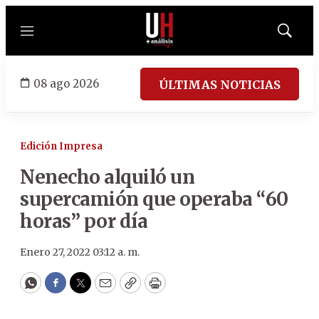
Menú
Mostrar
búsqued
08 ago 2026
ÚLTIMAS NOTICIAS
Edición Impresa
Nenecho alquiló un
supercamión que operaba “60
horas” por día
Enero 27, 2022 03:12 a. m.
WhatsApp
Facebook
Twitter
Email
Copy
Print