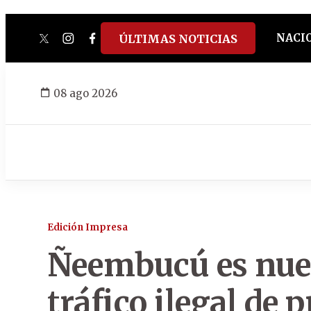
NACI
ÚLTIMAS NOTICIAS
twitter
instagram
facebook
tiktok
youtube
spotify
08 ago 2026
Edición Impresa
Ñeembucú es nuev
tráfico ilegal de 