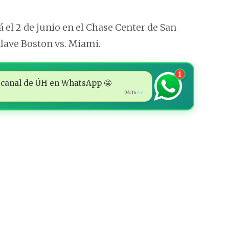
á el 2 de junio en el Chase Center de San
 llave Boston vs. Miami.
1
 al canal de ÚH en WhatsApp 🤩
04:16
✓✓