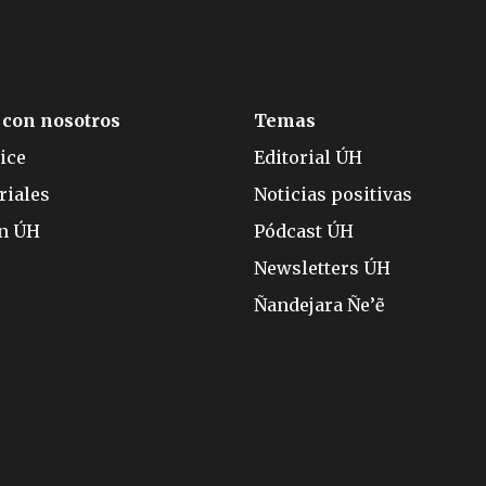
 con nosotros
Temas
ice
Editorial ÚH
riales
Noticias positivas
ón ÚH
Pódcast ÚH
Newsletters ÚH
Ñandejara Ñe’ẽ