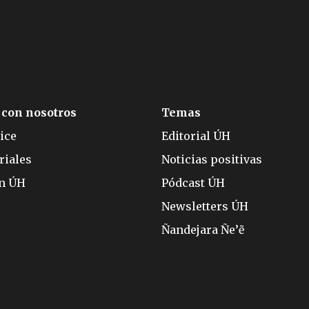
 con nosotros
Temas
ice
Editorial ÚH
riales
Noticias positivas
ón ÚH
Pódcast ÚH
Newsletters ÚH
Ñandejara Ñe’ẽ