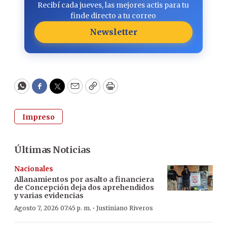
Recibí cada jueves, las mejores actis para tu
finde directo a tu correo
Newsletter
WhatsApp
Facebook
Twitter
Email
Copy
Print
Impreso
Últimas Noticias
Nacionales
Allanamientos por asalto a financiera
de Concepción deja dos aprehendidos
y varias evidencias
·
Agosto 7, 2026 07:45 p. m.
Justiniano Riveros