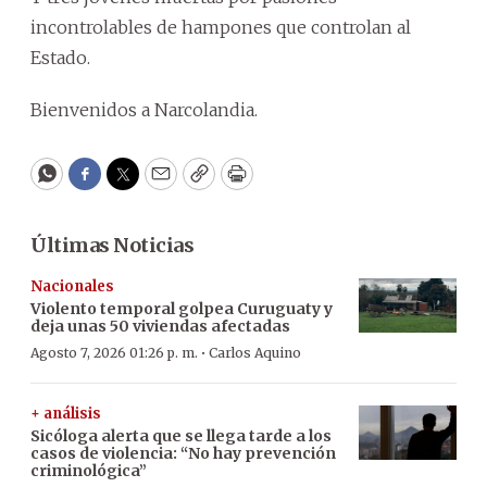
incontrolables de hampones que controlan al
Estado.
Bienvenidos a Narcolandia.
WhatsApp
Facebook
Twitter
Email
Copy
Print
Últimas Noticias
Nacionales
Violento temporal golpea Curuguaty y
deja unas 50 viviendas afectadas
·
Agosto 7, 2026 01:26 p. m.
Carlos Aquino
+ análisis
Sicóloga alerta que se llega tarde a los
casos de violencia: “No hay prevención
criminológica”