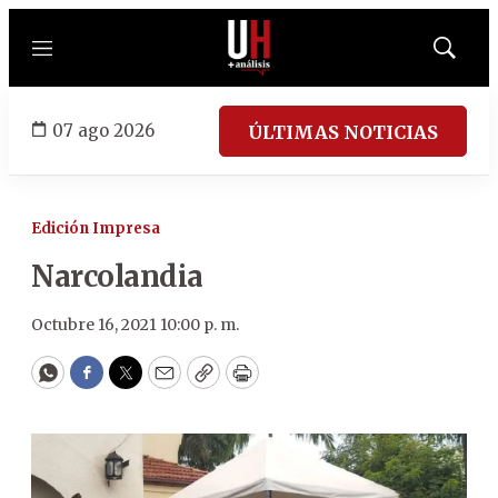
Menú
Mostrar
búsqued
07 ago 2026
ÚLTIMAS NOTICIAS
Edición Impresa
Narcolandia
Octubre 16, 2021 10:00 p. m.
WhatsApp
Facebook
Twitter
Email
Copy
Print