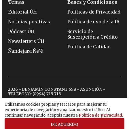
Temas
Bases y Condiciones
Editorial ÚH
Políticas de Privacidad
Noticias positivas
Política de uso de la IA
Pódcast ÚH
Servicio de
Suscripción a Crédito
Newsletters ÚH
Política de Calidad
Ñandejara Ñe’ẽ
2026 - BENJAMÍN CONSTANT 658 - ASUNCIÓN -
TELÉFONO:
(0994) 715 715
Utilizamos cookies propias y terceros para mejorar tu
experiencia de navegación y analizar nuestro tráfico. Al
twitter
instagram
facebook
tiktok
youtube
spotify
continuar navegando, aceptás nuestra
Política de privacidad
.
DE ACUERDO