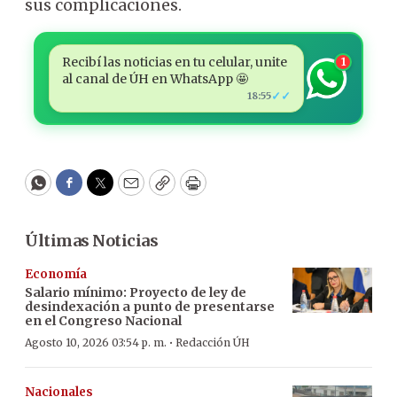
sus complicaciones.
Recibí las noticias en tu celular, unite
1
al canal de ÚH en WhatsApp 🤩
✓✓
18:55
WhatsApp
Facebook
Twitter
Email
Copy
Print
Últimas Noticias
Economía
Salario mínimo: Proyecto de ley de
desindexación a punto de presentarse
en el Congreso Nacional
·
Agosto 10, 2026 03:54 p. m.
Redacción ÚH
Nacionales