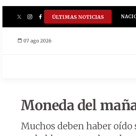
NACI
ÚLTIMAS NOTICIAS
twitter
instagram
facebook
tiktok
youtube
spotify
07 ago 2026
Moneda del mañ
Muchos deben haber oído s