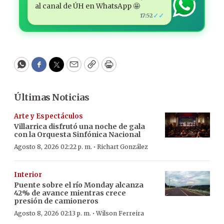
al canal de ÚH en WhatsApp 🤩
✓✓
17:52
WhatsApp
Facebook
Twitter
Email
Copy
Print
Últimas Noticias
Arte y Espectáculos
Villarrica disfrutó una noche de gala
con la Orquesta Sinfónica Nacional
·
Agosto 8, 2026 02:22 p. m.
Richart González
Interior
Puente sobre el río Monday alcanza
42% de avance mientras crece
presión de camioneros
·
Agosto 8, 2026 02:13 p. m.
Wilson Ferreira