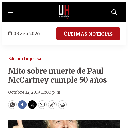
Menú
Mostrar
búsqued
08 ago 2026
ÚLTIMAS NOTICIAS
Edición Impresa
Mito sobre muerte de Paul
McCartney cumple 50 años
Octubre 12, 2019 10:00 p. m.
WhatsApp
Facebook
Twitter
Email
Copy
Print