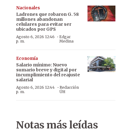
Nacionales
Ladrones que robaron G. 58
millones abandonan
celulares para evitar ser
ubicados por GPS
·
Agosto 6, 2026 12:46
Edgar
p. m.
Medina
Economía
Salario mínimo: Nuevo
sumario breve y digital por
incumplimiento del reajuste
salarial
·
Agosto 6, 2026 12:44
Redacción
p. m.
ÚH
Menú. El batiburrillo es una de las opciones para deleitar en Misi
Notas más leídas