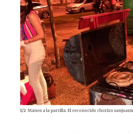
Manos a la parrilla. El reconocido chorizo sanjuanin
1
/
2