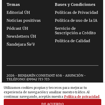
Temas
Bases y Condiciones
Editorial ÚH
Políticas de Privacidad
Noticias positivas
Política de uso de la IA
Pódcast ÚH
Servicio de
Suscripción a Crédito
Newsletters ÚH
Política de Calidad
Ñandejara Ñe’ẽ
2026 - BENJAMÍN CONSTANT 658 - ASUNCIÓN -
TELÉFONO:
(0994) 715 715
Utilizamos cookies propias y terceros para mejorar tu
experiencia de navegación y analizar nuestro tráfico. Al
twitter
instagram
facebook
tiktok
youtube
spotify
continuar navegando, aceptás nuestra
Política de privacidad
.
DE ACUERDO