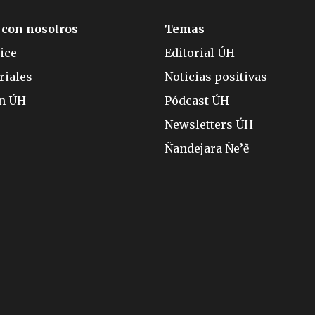
 con nosotros
Temas
ice
Editorial ÚH
riales
Noticias positivas
ón ÚH
Pódcast ÚH
Newsletters ÚH
Ñandejara Ñe’ẽ