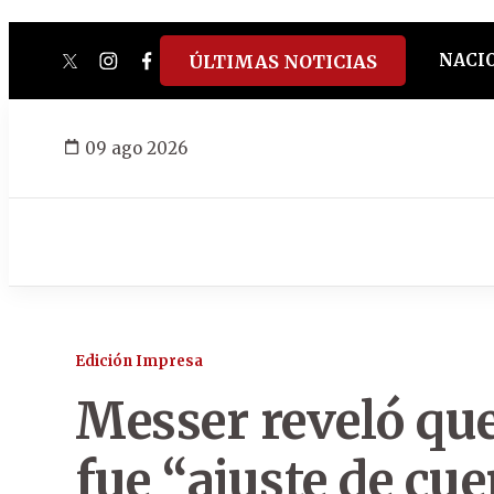
NACI
ÚLTIMAS NOTICIAS
twitter
instagram
facebook
tiktok
youtube
spotify
09 ago 2026
Edición Impresa
Messer reveló que
fue “ajuste de cu