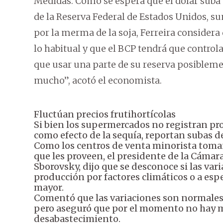
Medidas. Como se espera que el dólar suba 
de la Reserva Federal de Estados Unidos, 
por la merma de la soja, Ferreira considera
lo habitual y que el BCP tendrá que controla
que usar una parte de su reserva posiblemen
mucho”, acotó el economista.
Fluctúan precios frutihortícolas
Si bien los supermercados no registran pr
como efecto de la sequía, reportan subas de
Como los centros de venta minorista toman
que les proveen, el presidente de la Cáma
Sborovsky, dijo que se desconoce si las va
producción por factores climáticos o a esp
mayor.
Comentó que las variaciones son normales 
pero aseguró que por el momento no hay m
desabastecimiento.