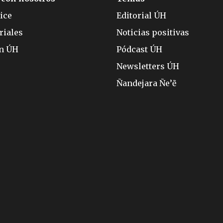
ice
Editorial ÚH
riales
Noticias positivas
ón ÚH
Pódcast ÚH
Newsletters ÚH
Ñandejara Ñe’ẽ