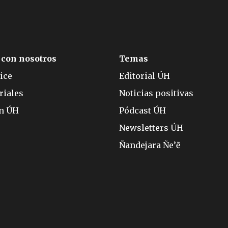
 con nosotros
Temas
ice
Editorial ÚH
riales
Noticias positivas
ón ÚH
Pódcast ÚH
Newsletters ÚH
Ñandejara Ñe’ẽ