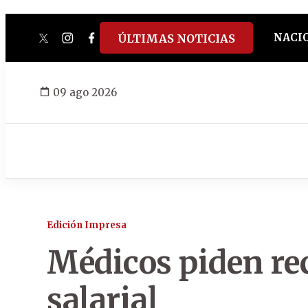
NACI
ÚLTIMAS NOTICIAS
twitter
instagram
facebook
tiktok
youtube
spotify
09 ago 2026
Edición Impresa
Médicos piden re
salarial