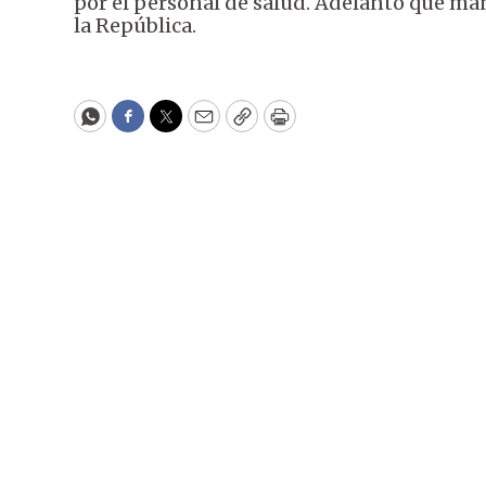
por el personal de salud. Adelantó que ma
la República.
WhatsApp
Facebook
Twitter
Email
Copy
Print