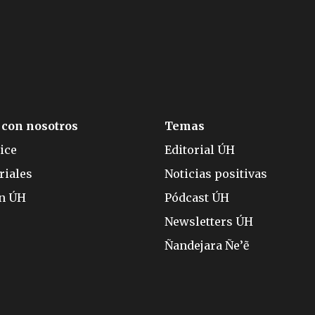
 con nosotros
Temas
ice
Editorial ÚH
riales
Noticias positivas
ón ÚH
Pódcast ÚH
Newsletters ÚH
Ñandejara Ñe’ẽ