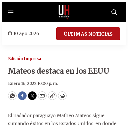
Menú
Mostrar
búsqued
10 ago 2026
ÚLTIMAS NOTICIAS
Edición Impresa
Mateos destaca en los EEUU
Enero 16, 2022 10:00 p. m.
WhatsApp
Facebook
Twitter
Email
Copy
Print
El nadador paraguayo Matheo Mateos sigue
sumando éxitos en los Estados Unidos, en donde