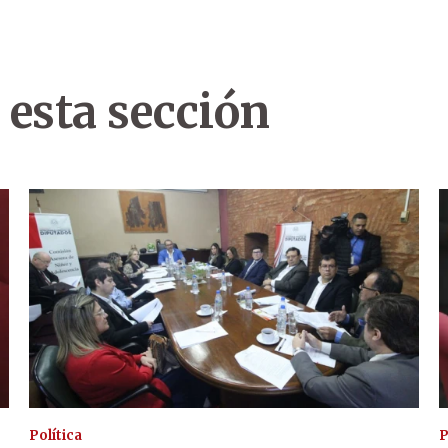
 esta sección
Política
P