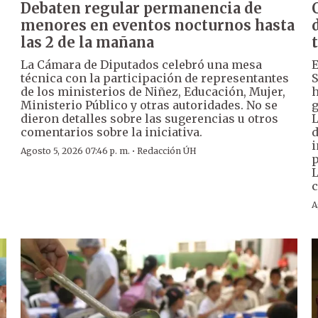
Debaten regular permanencia de
menores en eventos nocturnos hasta
las 2 de la mañana
La Cámara de Diputados celebró una mesa
E
técnica con la participación de representantes
S
de los ministerios de Niñez, Educación, Mujer,
h
Ministerio Público y otras autoridades. No se
g
dieron detalles sobre las sugerencias u otros
L
comentarios sobre la iniciativa.
d
i
·
Agosto 5, 2026 07:46 p. m.
Redacción ÚH
p
L
c
A