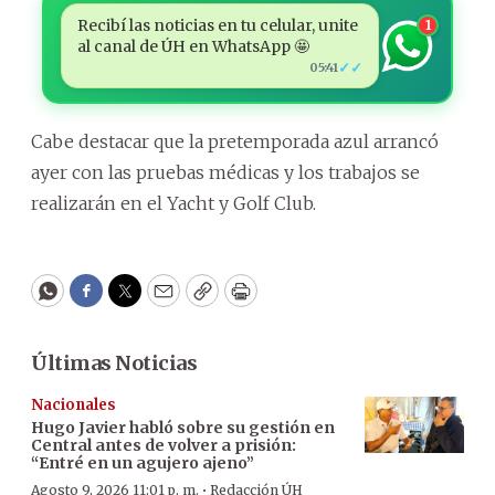
Recibí las noticias en tu celular, unite
1
al canal de ÚH en WhatsApp 🤩
✓✓
05:41
Cabe destacar que la pretemporada azul arrancó
ayer con las pruebas médicas y los trabajos se
realizarán en el Yacht y Golf Club.
WhatsApp
Facebook
Twitter
Email
Copy
Print
Últimas Noticias
Nacionales
Hugo Javier habló sobre su gestión en
Central antes de volver a prisión:
“Entré en un agujero ajeno”
·
Agosto 9, 2026 11:01 p. m.
Redacción ÚH